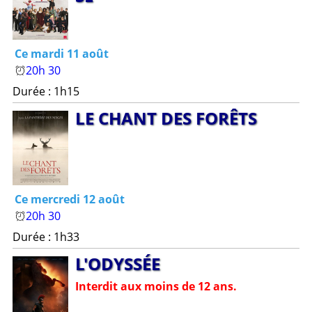
Ce mardi 11 août
20h 30
Durée : 1h15
LE C­HAN­T DES FORÊT­S
Ce mercredi 12 août
20h 30
Durée : 1h33
L'O­DYS­SÉE
Interdit aux moins de 12 ans.