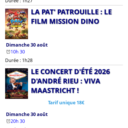
Durée : 1h27
LA PAT' PAT­ROUIL­LE : LE
FIL­M MIS­SION DINO
Dimanche 30 août
10h 30
Durée : 1h28
LE CON­CER­T D'ÉTÉ 2026
D'AN­DRÉ RIEU : VI­VA
MAAS­TRIC­HT !
Tarif unique 18€
Dimanche 30 août
20h 30