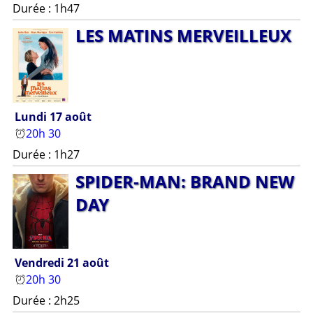
Durée : 1h47
LES MA­TIN­S MER­VEIL­LEUX
Lundi 17 août
20h 30
Durée : 1h27
S­PI­DER-MAN: B­RAN­D NEW
DAY
Vendredi 21 août
20h 30
Durée : 2h25