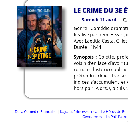
LE CRIME DU 3E 
Samedi 11 avril
2
Genre : Comédie dramatiq
Réalisé par Rémi Bezanç
Avec Laetitia Casta, Gill
Durée : 1h44
Synopsis :
Colette, prof
voisin d’en face d’avoir 
romans historico-polici
prétendu crime. Il se l
indices s’accumulent et 
hors pair. Alors, y a-t-il
De la Comédie-Française
|
Kayara, Princesse inca
|
Le Héros de Ber
Gendarmes
|
La Pat' Patrou