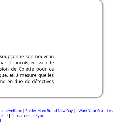
k, soupçonne son nouveau
ari, François, écrivain de
ssion de Colette pour ce
ue, et, à mesure que les
orme en duo de détectives
s merveilleux
|
Spider-Man: Brand New Day
|
I Want Your Sex
|
Les
cht !
|
Sous le ciel de Kyoto
l