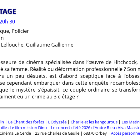
Google Chrome
Mozilla Firefox
ÉTAGE
0h 30
ue, Policier
on
es Lellouche, Guillaume Gallienne
esseure de cinéma spécialisée dans l’œuvre de Hitchcoc
tué sa femme. Réalité ou déformation professionnelle ? Son m
ers un peu désuets, est d’abord sceptique face à l’obse
aisse cependant embarquer dans cette enquête rocambolesq
que le mystère s’épaissit, ce couple ordinaire se transf
 vraiment eu un crime au 3 e étage ?
lin
|
Le Chant des forêts
|
L'Odyssée
|
Charlie et les kangourous
|
Les Matin
ille : Le film mission Dino
|
Le concert d'été 2026 d'André Rieu : Viva Maastri
Cinéma Le Cercle | 23 rue Charles de Gaulle | 68370 Orbey |
Accès personne