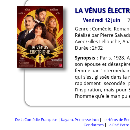
LA VÉNUS ÉLECT
Vendredi 12 juin
Genre : Comédie, Roman
Réalisé par Pierre Salvad
Avec Gilles Lellouche, A
Durée : 2h02
Synopsis :
Paris, 1928. A
son épouse et désespère 
femme par l’intermédiaire
qui s’est glissée dans la
rapidement secondée p
l'inspiration, mais pou
l’homme qu’elle manipule
De la Comédie-Française
|
Kayara, Princesse inca
|
Le Héros de Ber
Gendarmes
|
La Pat' Patrou