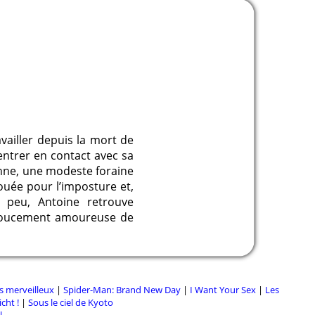
availler depuis la mort de
entrer en contact avec sa
zanne, une modeste foraine
douée pour l’imposture et,
 peu, Antoine retrouve
e doucement amoureuse de
s merveilleux
|
Spider-Man: Brand New Day
|
I Want Your Sex
|
Les
cht !
|
Sous le ciel de Kyoto