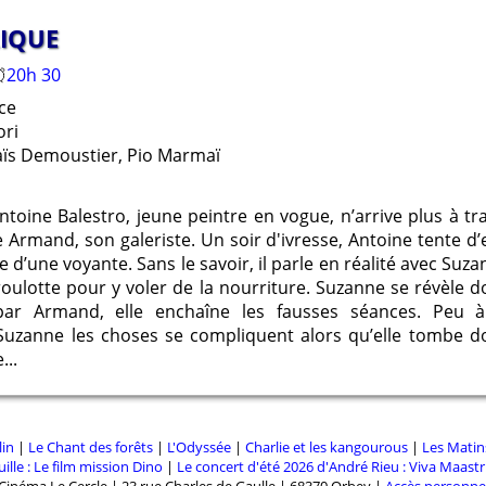
Google Chrome
Mozilla Firefox
RIQUE
20h 30
ce
ori
naïs Demoustier, Pio Marmaï
ntoine Balestro, jeune peintre en vogue, n’arrive plus à tr
Armand, son galeriste. Un soir d'ivresse, Antoine tente d’
 d’une voyante. Sans le savoir, il parle en réalité avec Su
 roulotte pour y voler de la nourriture. Suzanne se révèle 
ar Armand, elle enchaîne les fausses séances. Peu à
r Suzanne les choses se compliquent alors qu’elle tomb
...
lin
|
Le Chant des forêts
|
L'Odyssée
|
Charlie et les kangourous
|
Les Matin
ille : Le film mission Dino
|
Le concert d'été 2026 d'André Rieu : Viva Maastri