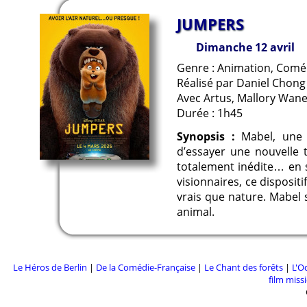
JUMPERS
Dimanche 12 avril
Genre : Animation, Comé
Réalisé par Daniel Chong
Avec Artus, Mallory Wan
Durée : 1h45
Synopsis :
Mabel, une a
d’essayer une nouvelle
totalement inédite… en s
visionnaires, ce disposi
vrais que nature. Mabel
animal.
Le Héros de Berlin
|
De la Comédie-Française
|
Le Chant des forêts
|
L'O
film miss