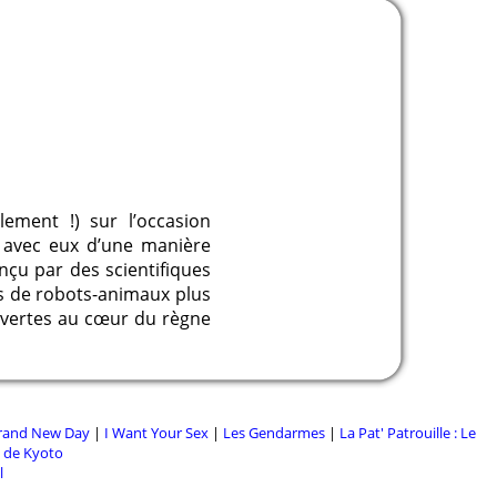
ement !) sur l’occasion
 avec eux d’une manière
nçu par des scientifiques
ps de robots-animaux plus
uvertes au cœur du règne
Brand New Day
|
I Want Your Sex
|
Les Gendarmes
|
La Pat' Patrouille : Le
l de Kyoto
l