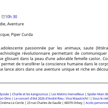
Google Chrome
Mozilla Firefox
10h 30
die, Aventure
ecque, Piper Curda
dolescente passionnée par les animaux, saute (littéral
 technologie révolutionnaire permettant de communiquer
e glissant dans la peau d’une adorable femelle castor. Co
tif permet de transférer la conscience humaine dans le cor
 se lance alors dans une aventure unique et riche en déco
dyssée
|
Charlie et les kangourous
|
Les Matins merveilleux
|
Spider-Man: 
ion Dino
|
Le concert d'été 2026 d'André Rieu : Viva Maastricht !
|
Sous le cie
Cinéma Le Cercle | 23 rue Charles de Gaulle | 68370 Orbey |
Accès personne